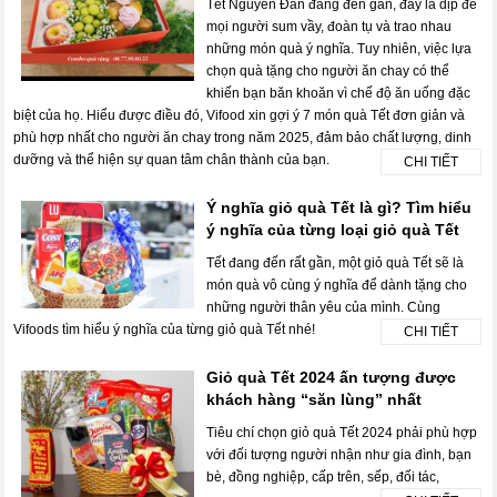
Tết Nguyên Đán đang đến gần, đây là dịp để
mọi người sum vầy, đoàn tụ và trao nhau
những món quà ý nghĩa. Tuy nhiên, việc lựa
chọn quà tặng cho người ăn chay có thể
khiến bạn băn khoăn vì chế độ ăn uống đặc
biệt của họ. Hiểu được điều đó, Vifood xin gợi ý 7 món quà Tết đơn giản và
phù hợp nhất cho người ăn chay trong năm 2025, đảm bảo chất lượng, dinh
dưỡng và thể hiện sự quan tâm chân thành của bạn.
CHI TIẾT
Ý nghĩa giỏ quà Tết là gì? Tìm hiểu
ý nghĩa của từng loại giỏ quà Tết
Tết đang đến rất gần, một giỏ quà Tết sẽ là
món quà vô cùng ý nghĩa để dành tặng cho
những người thân yêu của mình. Cùng
Vifoods tìm hiểu ý nghĩa của từng giỏ quà Tết nhé!
CHI TIẾT
Giỏ quà Tết 2024 ấn tượng được
khách hàng “săn lùng” nhất
Tiêu chí chọn giỏ quà Tết 2024 phải phù hợp
với đối tượng người nhận như gia đình, bạn
bè, đồng nghiệp, cấp trên, sếp, đối tác,