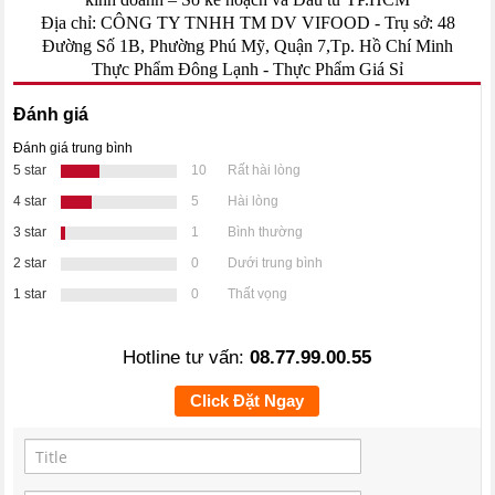
Địa chỉ: CÔNG TY TNHH TM DV VIFOOD - Trụ sở: 48
Đường Số 1B, Phường Phú Mỹ, Quận 7,Tp. Hồ Chí Minh
Thực Phẩm Đông Lạnh
-
Thực Phẩm Giá Sỉ
Đánh giá
Đánh giá trung bình
5 star
10
Rất hài lòng
4 star
5
Hài lòng
3 star
1
Bình thường
2 star
0
Dưới trung bình
1 star
0
Thất vọng
Hotline tư vấn:
08.77.99.00.55
Click Đặt Ngay