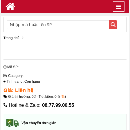
Toggl
navig
TÌM KIẾM
Trang chủ
Mã SP:
Category:
--
Tình trạng: Còn hàng
Giá: Liên hệ
Giá thị trường: 0đ - Tiết kiệm: 0 ₫(
-%
)
Hotline & Zalo:
08.77.99.00.55
Vận chuyển đơn giản