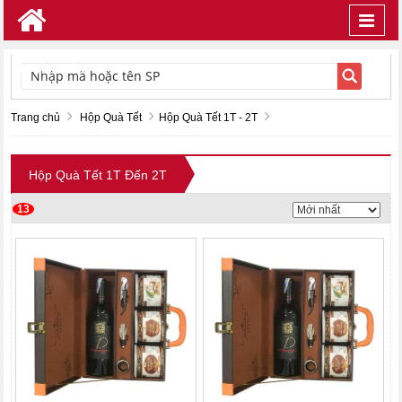
Toggl
navig
TÌM KIẾM
Trang chủ
Hộp Quà Tết
Hộp Quà Tết 1T - 2T
Hộp Quà Tết 1T Đến 2T
13