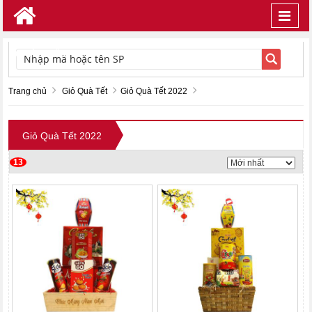
Toggl
navig
TÌM KIẾM
Trang chủ
Giỏ Quà Tết
Giỏ Quà Tết 2022
Giỏ Quà Tết 2022
13