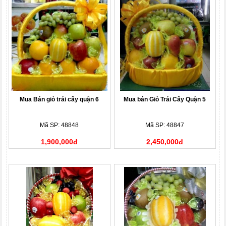
Mua Bán giỏ trái cây quận 6
Mua bán Giỏ Trái Cây Quận 5
Mã SP: 48848
Mã SP: 48847
1,900,000đ
2,450,000đ