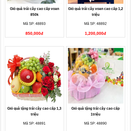
Giỏ quà trái cây cao cấp voan
Giỏ quà trái cây voan cao cấp 1,2
850k
triệu
Mã SP: 48893
Mã SP: 48892
850,000đ
1,200,000đ
Giỏ quà tặng trái cây cao cấp 1,3
Giỏ quà tặng trái cây cao cấp
triệu
1triệu
Mã SP: 48891
Mã SP: 48890