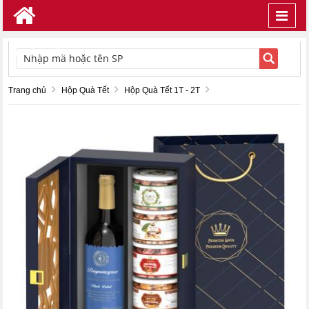
Toggl
navig
TÌM KIẾM
Trang chủ
Hộp Quà Tết
Hộp Quà Tết 1T - 2T