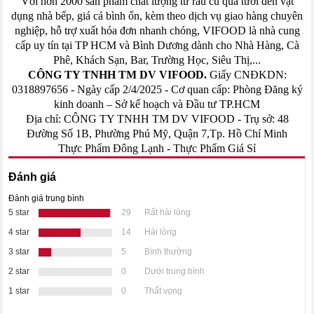
Với hơn 2000 sản phẩm chất lượng từ rau củ quả tươi đến vật
dụng nhà bếp, giá cả bình ổn, kèm theo dịch vụ giao hàng chuyên
nghiệp, hỗ trợ xuất hóa đơn nhanh chóng, VIFOOD là nhà cung
cấp uy tín tại TP HCM và Bình Dương dành cho Nhà Hàng, Cà
Phê, Khách Sạn, Bar, Trường Học, Siêu Thị,...
CÔNG TY TNHH TM DV VIFOOD.
Giấy CNĐKDN:
0318897656 - Ngày cấp 2/4/2025 - Cơ quan cấp: Phòng Đăng ký
kinh doanh – Sở kế hoạch và Đầu tư TP.HCM
Địa chỉ: CÔNG TY TNHH TM DV VIFOOD - Trụ sở: 48
Đường Số 1B, Phường Phú Mỹ, Quận 7,Tp. Hồ Chí Minh
Thực Phẩm Đông Lạnh
-
Thực Phẩm Giá Sỉ
Đánh giá
Đánh giá trung bình
5 star
29
Rất hài lòng
4 star
14
Hài lòng
3 star
5
Bình thường
2 star
0
Dưới trung bình
1 star
0
Thất vọng