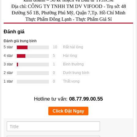
Địa chỉ: CÔNG TY TNHH TM DV VIFOOD - Trụ sở: 48
Đường Số 1B, Phường Phú Mỹ, Quận 7,Tp. Hồ Chí Minh
Thực Phẩm Đông Lạnh
-
Thực Phẩm Giá Sỉ
Đánh giá
Đánh giá trung bình
5 star
10
Rất hài lòng
4 star
5
Hài lòng
3 star
1
Bình thường
2 star
0
Dưới trung bình
1 star
0
Thất vọng
Hotline tư vấn:
08.77.99.00.55
Click Đặt Ngay