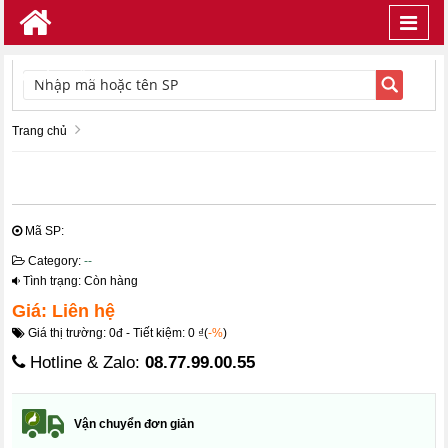
Toggl
navig
TÌM KIẾM
Trang chủ
Mã SP:
Category:
--
Tình trạng: Còn hàng
Giá: Liên hệ
Giá thị trường: 0đ - Tiết kiệm: 0 ₫(
-%
)
Hotline & Zalo:
08.77.99.00.55
Vận chuyển đơn giản