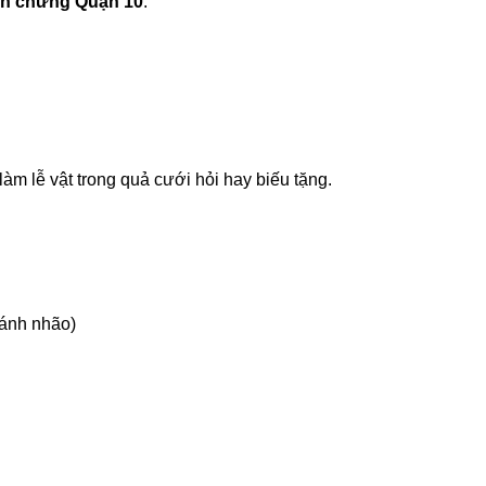
nh chưng Quận 10
.
m lễ vật trong quả cưới hỏi hay biếu tặng.
ránh nhão)
”