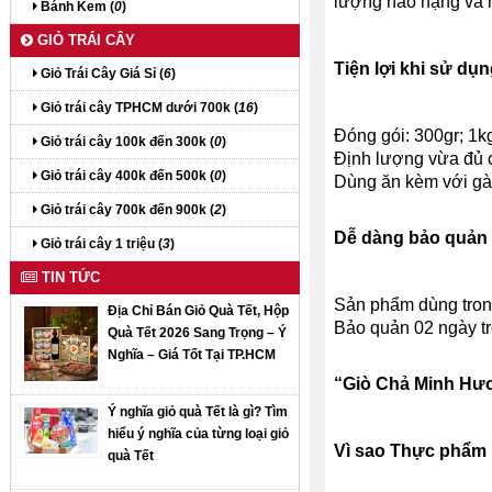
lượng hảo hạng và 
Bánh Kem (
0
)
GIỎ TRÁI CÂY
Tiện lợi khi sử dụ
Giỏ Trái Cây Giá Sỉ (
6
)
Giỏ trái cây TPHCM dưới 700k (
16
)
Đóng gói: 300gr; 1k
Giỏ trái cây 100k đến 300k (
0
)
Định lượng vừa đủ c
Giỏ trái cây 400k đến 500k (
0
)
Dùng ăn kèm với gà,
Giỏ trái cây 700k đến 900k (
2
)
Dễ dàng b
ảo quản
Giỏ trái cây 1 triệu (
3
)
TIN TỨC
Sản phẩm dùng trong
Địa Chỉ Bán Giỏ Quà Tết, Hộp
Bảo quản 02 ngày tro
Quà Tết 2026 Sang Trọng – Ý
Nghĩa – Giá Tốt Tại TP.HCM
“Giò Chả Minh Hươn
Ý nghĩa giỏ quà Tết là gì? Tìm
hiểu ý nghĩa của từng loại giỏ
Vì sao Thực phẩm
quà Tết