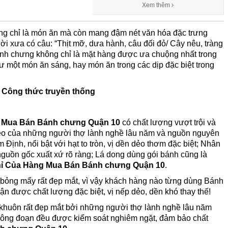
Xem thêm
ông chỉ là món ăn mà còn mang đậm nét văn hóa đặc trưng
gười xưa có câu: “Thịt mỡ, dưa hành, câu đối đỏ/ Cây nêu, tràng
Bánh chưng không chỉ là mặt hàng được ưa chuộng nhất trong
 một món ăn sáng, hay món ăn trong các dịp đặc biệt trong
,
C
ông thức truyền thống
g Mua Bán Bánh chưng Quận 10
có chất lượng vượt trội và
léo của những người thợ lành nghề lâu năm và nguồn nguyên
ịnh, nổi bật với hạt to tròn, vị dền dẻo thơm đặc biệt; Nhân
guồn gốc xuất xứ rõ ràng; Lá dong dùng gói bánh cũng là
hỉ Của Hàng Mua Bán Bánh chưng Quận 10
.
bỏng mẩy rất đẹp mắt, vì vậy khách hàng nào từng dùng Bánh
n được chất lượng đặc biệt, vị nếp dẻo, dền khó thay thế!
khuôn rất đẹp mắt bởi những người thợ lành nghề lâu năm
công đoạn đều được kiểm soát nghiêm ngặt, đảm bảo chất