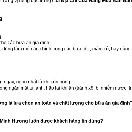
hương vị riêng đặc trưng của
Địa Chỉ Của Hàng Mua Bán Bá
ng
g
ho các bữa ăn gia đình
 dùng làm món ăn chính trong các bữa tiệc, mâm cỗ, hay dùng là
 ngày, ngon nhất là khi còn nóng
ng ngăn mát tủ lạnh, hấp lại khi ăn (tránh xôi bị nhiễm nước, t
g là lựa chọn an toàn và chất lượng cho bữa ăn gia đình
 Minh Hương luôn được khách hàng tin dùng?