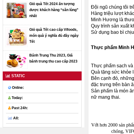
Giỏ quà Tết 2024 ấn tượng
Đội ngũ chúng tôi t
được khách hàng “săn lùng”
Hàng triệu lượt khá
nhất
Minh Hương là thươn
Quy trình sản xuất 
Giỏ quà Tết cao cấp Vifoods,
Sử dụng bao bì chịu
món quà ý nghĩa đủ đầy ngày
Tết
Thực phẩm Minh 
Bánh Trung Thu 2023, Giá
bánh trung thu cao cấp 2023
Thực phẩm sạch và a
Quà tặng sức khỏe l
STATIC
Bên cạnh đó, những 
đặc trưng trên bàn ă
Online:
Sản phẩm là món ăn 
nữ mang thai.
Today:
Past 24h:
All:
Với hơn 2000 sản phẩm
chóng, VIF