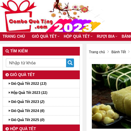
TRANG CHỦ
GIỎ QUÀ TẾT
HỘP QUÀ TẾT
RƯỢI BIA
BÁN
TÌM KIẾM
Trang chủ
Bánh Tết
GIỎ QUÀ TẾT
Giỏ Quà Tết 2022 (
13
)
Hộp Quà Tết 2023 (
11
)
Giỏ Quà Tết 2023 (
2
)
Giỏ Quà Tết 2024 (
6
)
Giỏ Quà Tết 2025 (
0
)
HỘP QUÀ TẾT