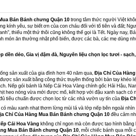
 Mua Bán Bánh chưng Quận 10
trong tâm thức người Việt kh
òng kính yêu, sự biết ơn của con cháu đối với tổ tiên và đất; N
nh”, thiếu một thứ thôi cũng không thể gọi là Tết. Ngày nay, 
nh món ăn thường nhật phổ biến, được các bà, các mẹ dùng như
p dền dẻo, Gia vị đậm đà,
Nguyên liệu
chọn lọc
tươi -
sạch
hống sản xuất của gia đình hơn 40 năm qua,
Địa Chỉ Của Hàn
được sản xuất bằng công thức truyền thống bởi bàn tay khéo 
sạch. Nếp gói bánh là Nếp Cái Hoa Vàng chính gốc Hải Hậu, Nam Đ
ịt heo nóng vừa mới được mổ, kết hợp với đậu xanh sạch có n
 đủ tiêu chuẩn được chọn lọc từ các nhà vườn uy tín của
Địa C
ó màu xanh nhạt thơm lừng mùi lá và lớp nếp bên ngoài nhìn 
ịa Chỉ Của Hàng Mua Bán Bánh chưng Quận 10
đều cảm nhậ
ếp Cái Hoa Vàng
không chỉ ngon mà còn được tạo hình bằng 
àng Mua Bán Bánh chưng Quận 10
, mỗi chiếc bánh qua mỗi 