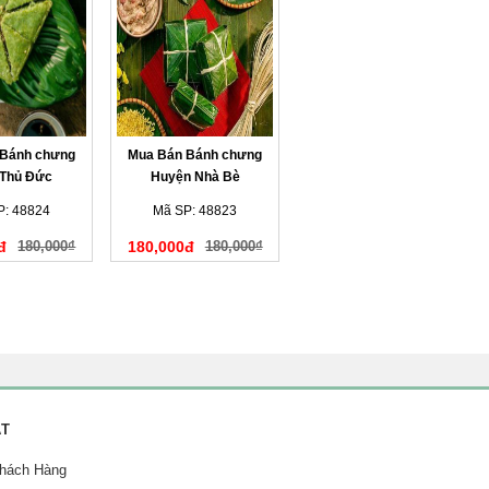
 Bánh chưng
Mua Bán Bánh chưng
 Thủ Đức
Huyện Nhà Bè
P: 48824
Mã SP: 48823
đ
180,000₫
180,000đ
180,000₫
ẬT
Khách Hàng