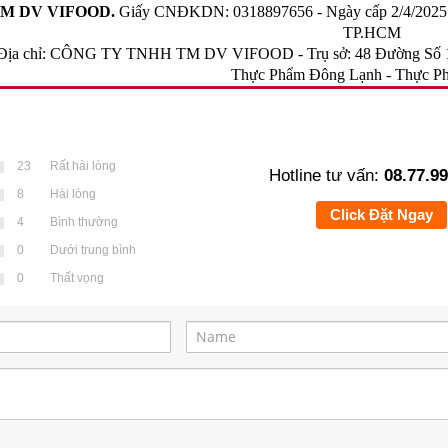
M DV VIFOOD.
Giấy CNĐKDN: 0318897656 - Ngày cấp 2/4/2025 - 
TP.HCM
Địa chỉ: CÔNG TY TNHH TM DV VIFOOD - Trụ sở: 48 Đường Số 1
Thực Phẩm Đông Lạnh
-
Thực Ph
23
Rất hài lòng
Hotline tư vấn:
08.77.99
8
Hài lòng
Click Đặt Ngay
4
Bình thường
0
Dưới trung bình
0
Thất vọng