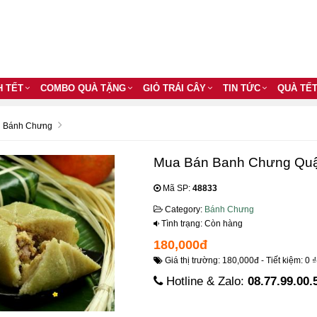
H TẾT
COMBO QUÀ TẶNG
GIỎ TRÁI CÂY
TIN TỨC
QUÀ TẾ
Bánh Chưng
Mua Bán Banh Chưng Qu
Mã SP:
48833
Category:
Bánh Chưng
Tình trạng: Còn hàng
180,000đ
Giá thị trường: 180,000đ - Tiết kiệm: 0 ₫
Hotline & Zalo:
08.77.99.00.