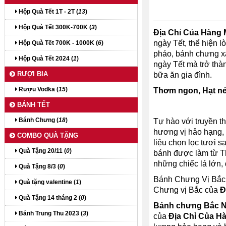
Hộp Quà Tết 1T - 2T (
13
)
Hộp Quà Tết 300K-700K (
3
)
Địa Chỉ Của Hàng
ngày Tết, thể hiện l
Hộp Quà Tết 700K - 1000K (
6
)
pháo, bánh chưng xa
Hộp Quà Tết 2024 (
1
)
ngày Tết mà trở thà
RƯỢI BIA
bữa ăn gia đình.
Rượu Vodka (
15
)
Thơm ngon, Hạt né
BÁNH TẾT
Bánh Chưng (
18
)
Tự hào với truyền t
hương vị hảo hạng, 
COMBO QUÀ TẶNG
liệu chọn lọc tươi 
Quà Tặng 20/11 (
0
)
bánh được làm từ Th
những chiếc lá lớn,
Quà Tặng 8/3 (
0
)
Bánh Chưng Vị Bắc c
Quà tặng valentine (
1
)
Chưng vị Bắc của
Đ
Quà Tặng 14 tháng 2 (
0
)
Bánh chưng Bắc N
Bánh Trung Thu 2023 (
3
)
của
Địa Chỉ Của H