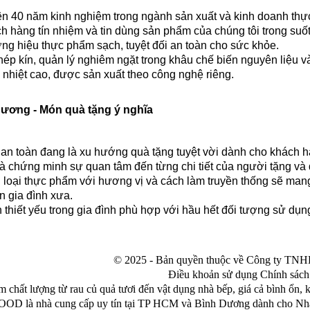
rên 40 năm kinh nghiệm trong ngành sản xuất và kinh doanh th
ch hàng tín nhiệm và tin dùng sản phẩm của chúng tôi trong su
g hiệu thực phẩm sạch, tuyệt đối an toàn cho sức khỏe.
khép kín, quản lý nghiêm ngặt trong khâu chế biến nguyên liệu 
 nhiệt cao, được sản xuất theo công nghệ riêng.
Hương -
Món quà tặng ý nghĩa
n toàn đang là xu hướng quà tặng tuyệt vời dành cho khách hà
à chứng minh sự quan tâm đến từng chi tiết của người tặng và 
loại thực phẩm với hương vị và cách làm truyền thống sẽ mang
n gia đình xưa.
thiết yếu trong gia đình phù hợp với hầu hết đối tượng sử dụn
© 2025 - Bản quyền thuộc về Công ty 
Điều khoản sử dụng Chính sách
 chất lượng từ rau củ quả tươi đến vật dụng nhà bếp, giá cả bình ổn, 
OOD là nhà cung cấp uy tín tại TP HCM và Bình Dương dành cho Nhà 