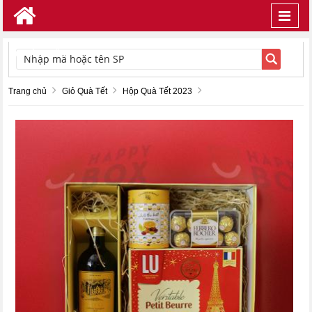
Toggl
navig
TÌM KIẾM
Trang chủ
Giỏ Quà Tết
Hộp Quà Tết 2023