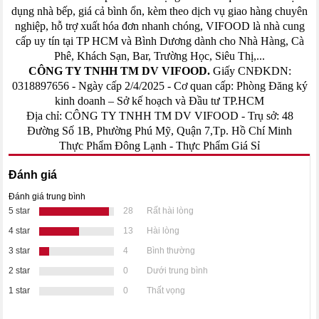
dụng nhà bếp, giá cả bình ổn, kèm theo dịch vụ giao hàng chuyên
nghiệp, hỗ trợ xuất hóa đơn nhanh chóng, VIFOOD là nhà cung
cấp uy tín tại TP HCM và Bình Dương dành cho Nhà Hàng, Cà
Phê, Khách Sạn, Bar, Trường Học, Siêu Thị,...
CÔNG TY TNHH TM DV VIFOOD.
Giấy CNĐKDN:
0318897656 - Ngày cấp 2/4/2025 - Cơ quan cấp: Phòng Đăng ký
kinh doanh – Sở kế hoạch và Đầu tư TP.HCM
Địa chỉ: CÔNG TY TNHH TM DV VIFOOD - Trụ sở: 48
Đường Số 1B, Phường Phú Mỹ, Quận 7,Tp. Hồ Chí Minh
Thực Phẩm Đông Lạnh
-
Thực Phẩm Giá Sỉ
Đánh giá
Đánh giá trung bình
5 star
28
Rất hài lòng
4 star
13
Hài lòng
3 star
4
Bình thường
2 star
0
Dưới trung bình
1 star
0
Thất vọng