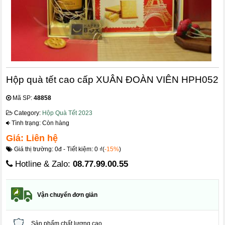
Hộp quà tết cao cấp XUÂN ĐOÀN VIÊN HPH052
Mã SP:
48858
Category:
Hộp Quà Tết 2023
Tình trạng: Còn hàng
Giá: Liên hệ
Giá thị trường: 0đ - Tiết kiệm: 0 ₫(
-15%
)
Hotline & Zalo:
08.77.99.00.55
Vận chuyển đơn giản
Sản phẩm chất lượng cao