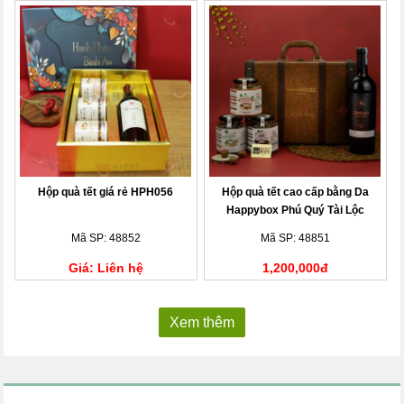
Hộp quà tết giá rẻ HPH056
Hộp quà tết cao cấp bằng Da
Happybox Phú Quý Tài Lộc
HPH018
Mã SP: 48852
Mã SP: 48851
Giá: Liên hệ
1,200,000đ
Xem thêm