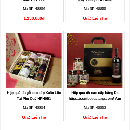
Mã SP: 48856
Mã SP: 48855
1,250,000đ
Giá: Liên hệ
Hộp quà tết gỗ cao cấp Xuân Lộc
Hộp quà tết cao cấp bằng Da
Tài Phú Quý HPH051
https://comboquatang.com/ Vạn
Sự Như Ý HPH014
Mã SP: 48854
Mã SP: 48853
Giá: Liên hệ
Giá: Liên hệ