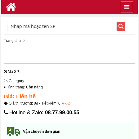
Toggl
navig
TÌM KIẾM
Trang chủ
Mã SP:
Category:
--
Tình trạng: Còn hàng
Giá: Liên hệ
Giá thị trường: 0đ - Tiết kiệm: 0 ₫(
-%
)
Hotline & Zalo:
08.77.99.00.55
Vận chuyển đơn giản