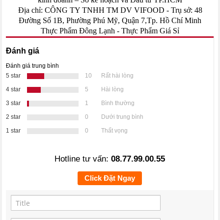
Địa chỉ: CÔNG TY TNHH TM DV VIFOOD - Trụ sở: 48
Đường Số 1B, Phường Phú Mỹ, Quận 7,Tp. Hồ Chí Minh
Thực Phẩm Đông Lạnh
-
Thực Phẩm Giá Sỉ
Đánh giá
Đánh giá trung bình
5 star
10
Rất hài lòng
4 star
5
Hài lòng
3 star
1
Bình thường
2 star
0
Dưới trung bình
1 star
0
Thất vọng
Hotline tư vấn:
08.77.99.00.55
Click Đặt Ngay