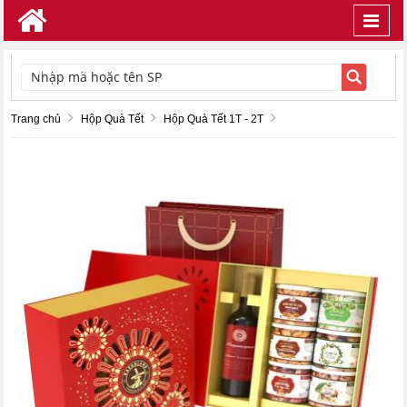
Toggl
navig
TÌM KIẾM
Trang chủ
Hộp Quà Tết
Hộp Quà Tết 1T - 2T