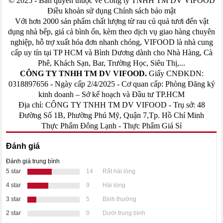
© 2025 - Bản quyền thuộc về Công ty TNHH TM DV VIFOOD
Điều khoản sử dụng Chính sách bảo mật
Với hơn 2000 sản phẩm chất lượng từ rau củ quả tươi đến vật
dụng nhà bếp, giá cả bình ổn, kèm theo dịch vụ giao hàng chuyên
nghiệp, hỗ trợ xuất hóa đơn nhanh chóng, VIFOOD là nhà cung
cấp uy tín tại TP HCM và Bình Dương dành cho Nhà Hàng, Cà
Phê, Khách Sạn, Bar, Trường Học, Siêu Thị,...
CÔNG TY TNHH TM DV VIFOOD.
Giấy CNĐKDN:
0318897656 - Ngày cấp 2/4/2025 - Cơ quan cấp: Phòng Đăng ký
kinh doanh – Sở kế hoạch và Đầu tư TP.HCM
Địa chỉ: CÔNG TY TNHH TM DV VIFOOD - Trụ sở: 48
Đường Số 1B, Phường Phú Mỹ, Quận 7,Tp. Hồ Chí Minh
Thực Phẩm Đông Lạnh
-
Thực Phẩm Giá Sỉ
Đánh giá
Đánh giá trung bình
5 star
14
Rất hài lòng
4 star
9
Hài lòng
3 star
5
Bình thường
2 star
0
Dưới trung bình