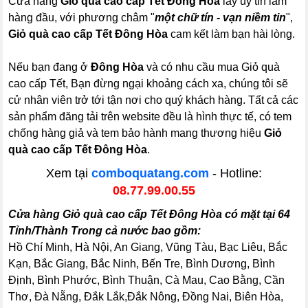
Cửa hàng
Giỏ quà cao cấp Tết Đông Hòa
lấy uy tín làm
hàng đầu, với phương châm "
một chữ tín - vạn niềm tin
",
Giỏ quà cao cấp Tết Đông Hòa
cam kết làm bạn hài lòng.
Nếu bạn đang ở
Đông Hòa
và có nhu cầu mua Giỏ quà
cao cấp Tết, Bạn đừng ngại khoảng cách xa, chúng tôi sẽ
cử nhân viên trở tới tận nơi cho quý khách hàng. Tất cả các
sản phẩm đăng tải trên website đều là hình thực tế, có tem
chống hàng giả và tem bảo hành mang thương hiệu
Giỏ
quà cao cấp Tết Đông Hòa
.
Xem tại
comboquatang.com
- Hotline:
08.77.99.00.55
Cửa hàng Giỏ quà cao cấp Tết Đông Hòa có mặt tại 64
Tỉnh/Thành Trong cả nước bao gồm:
Hồ Chí Minh, Hà Nội, An Giang, Vũng Tàu, Bạc Liêu, Bắc
Kạn, Bắc Giang, Bắc Ninh, Bến Tre, Bình Dương, Bình
Định, Bình Phước, Bình Thuận, Cà Mau, Cao Bằng, Cần
Thơ, Đà Nẵng, Đắk Lắk,Đắk Nông, Đồng Nai, Biên Hòa,