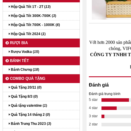
Hộp Quà Tết 1T - 2T (
13
)
Hộp Quà Tết 300K-700K (
3
)
Hộp Quà Tết 700K - 1000K (
6
)
Hộp Quà Tết 2024 (
1
)
Với hơn 2000 sản phẩm
RƯỢI BIA
chóng, VIF
Rượu Vodka (
15
)
CÔNG TY TNHH T
BÁNH TẾT
Bánh Chưng (
18
)
COMBO QUÀ TẶNG
Đánh giá
Quà Tặng 20/11 (
0
)
Đánh giá trung bình
Quà Tặng 8/3 (
0
)
5 star
Quà tặng valentine (
1
)
4 star
Quà Tặng 14 tháng 2 (
0
)
3 star
Bánh Trung Thu 2023 (
3
)
2 star