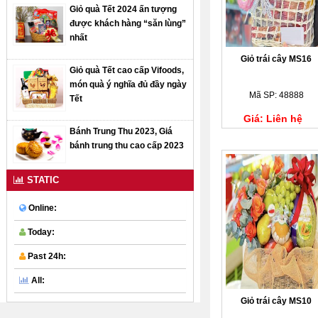
Giỏ quà Tết 2024 ấn tượng
được khách hàng “săn lùng”
nhất
Giỏ trái cây MS16
Giỏ quà Tết cao cấp Vifoods,
món quà ý nghĩa đủ đầy ngày
Mã SP: 48888
Tết
Giá: Liên hệ
Bánh Trung Thu 2023, Giá
bánh trung thu cao cấp 2023
STATIC
Online:
Today:
Past 24h:
All:
Giỏ trái cây MS10