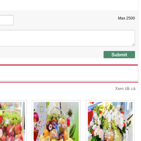
Max
2500
Submit
Xem tất cả