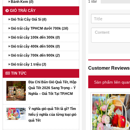
1 star
Bánh Kem (
0
)
GIỎ TRÁI CÂY
Giỏ Trái Cây Giá Sỉ (
6
)
Giỏ trái cây TPHCM dưới 700k (
16
)
Giỏ trái cây 100k đến 300k (
0
)
Giỏ trái cây 400k đến 500k (
0
)
Giỏ trái cây 700k đến 900k (
2
)
Giỏ trái cây 1 triệu (
3
)
Customer Reviews
TIN TỨC
Sản phẩm liên qua
Địa Chỉ Bán Giỏ Quà Tết, Hộp
Quà Tết 2026 Sang Trọng – Ý
Nghĩa – Giá Tốt Tại TP.HCM
Ý nghĩa giỏ quà Tết là gì? Tìm
hiểu ý nghĩa của từng loại giỏ
quà Tết