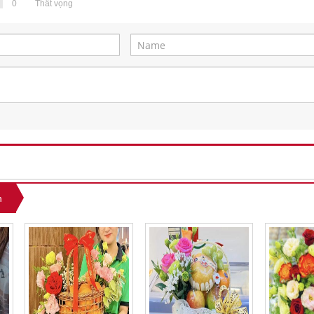
0
Thất vọng
n