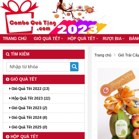
TRANG CHỦ
GIỎ QUÀ TẾT
HỘP QUÀ TẾT
RƯỢI BIA
BÁN
TÌM KIẾM
Trang chủ
Giỏ Trái Câ
GIỎ QUÀ TẾT
Giỏ Quà Tết 2022 (
13
)
Hộp Quà Tết 2023 (
11
)
Giỏ Quà Tết 2023 (
2
)
Giỏ Quà Tết 2024 (
6
)
Giỏ Quà Tết 2025 (
0
)
HỘP QUÀ TẾT