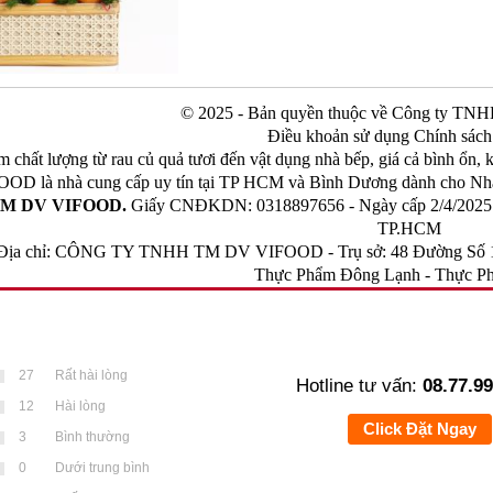
© 2025 - Bản quyền thuộc về Công ty 
Điều khoản sử dụng Chính sách
 chất lượng từ rau củ quả tươi đến vật dụng nhà bếp, giá cả bình ổn, 
OOD là nhà cung cấp uy tín tại TP HCM và Bình Dương dành cho Nhà 
M DV VIFOOD.
Giấy CNĐKDN: 0318897656 - Ngày cấp 2/4/2025 - 
TP.HCM
Địa chỉ: CÔNG TY TNHH TM DV VIFOOD - Trụ sở: 48 Đường Số 1
Thực Phẩm Đông Lạnh
-
Thực Ph
27
Rất hài lòng
Hotline tư vấn:
08.77.99
12
Hài lòng
Click Đặt Ngay
3
Bình thường
0
Dưới trung bình