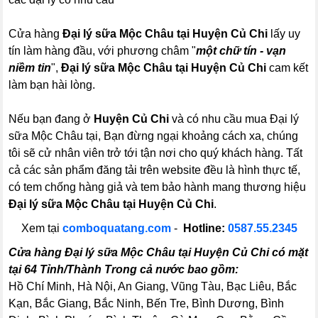
Cửa hàng
Đại lý sữa Mộc Châu tại Huyện Củ Chi
lấy uy
tín làm hàng đầu, với phương châm "
một chữ tín - vạn
niềm tin
",
Đại lý sữa Mộc Châu tại Huyện Củ Chi
cam kết
làm bạn hài lòng.
Nếu bạn đang ở
Huyện Củ Chi
và có nhu cầu mua Đại lý
sữa Mộc Châu tại, Bạn đừng ngại khoảng cách xa, chúng
tôi sẽ cử nhân viên trở tới tận nơi cho quý khách hàng. Tất
cả các sản phẩm đăng tải trên website đều là hình thực tế,
có tem chống hàng giả và tem bảo hành mang thương hiệu
Đại lý sữa Mộc Châu tại Huyện Củ Chi
.
Xem tại
comboquatang.com
-
Hotline:
0587.55.2345
Cửa hàng Đại lý sữa Mộc Châu tại Huyện Củ Chi có mặt
tại 64 Tỉnh/Thành Trong cả nước bao gồm:
Hồ Chí Minh, Hà Nội, An Giang, Vũng Tàu, Bạc Liêu, Bắc
Kạn, Bắc Giang, Bắc Ninh, Bến Tre, Bình Dương, Bình