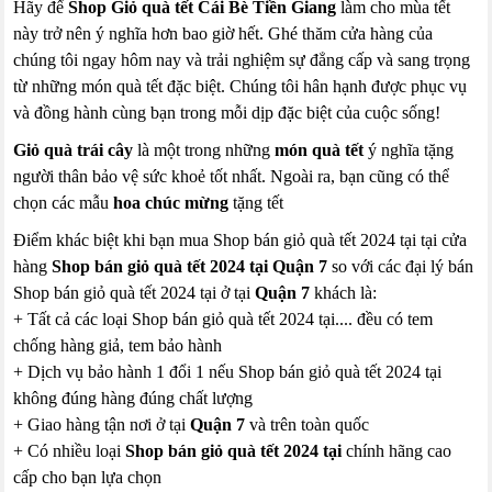
Hãy để
Shop Giỏ quà tết Cái Bè Tiền Giang
làm cho mùa tết
này trở nên ý nghĩa hơn bao giờ hết. Ghé thăm cửa hàng của
chúng tôi ngay hôm nay và trải nghiệm sự đẳng cấp và sang trọng
từ những món quà tết đặc biệt. Chúng tôi hân hạnh được phục vụ
và đồng hành cùng bạn trong mỗi dịp đặc biệt của cuộc sống!
Giỏ quà trái cây
là một trong những
món quà tết
ý nghĩa tặng
người thân bảo vệ sức khoẻ tốt nhất. Ngoài ra, bạn cũng có thể
chọn các mẫu
hoa chúc mừng
tặng tết
Điểm khác biệt khi bạn mua Shop bán giỏ quà tết 2024 tại tại cửa
hàng
Shop bán giỏ quà tết 2024 tại Quận 7
so với các đại lý bán
Shop bán giỏ quà tết 2024 tại ở tại
Quận 7
khách là:
+ Tất cả các loại Shop bán giỏ quà tết 2024 tại.... đều có tem
chống hàng giả, tem bảo hành
+ Dịch vụ bảo hành 1 đổi 1 nếu Shop bán giỏ quà tết 2024 tại
không đúng hàng đúng chất lượng
+ Giao hàng tận nơi ở tại
Quận 7
và trên toàn quốc
+ Có nhiều loại
Shop bán giỏ quà tết 2024 tại
chính hãng cao
cấp cho bạn lựa chọn