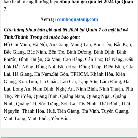
bảo hành mang thương hiệu
Shop bán giỏ quà tết 2024 tại Quận
7
.
Xem tại
comboquatang.com
Cửa hàng Shop bán giỏ quà tết 2024 tại Quận 7 có mặt tại 64
Tỉnh/Thành Trong cả nước bao gồm:
Hồ Chí Minh, Hà Nội, An Giang, Vũng Tàu, Bạc Liêu, Bắc Kạn,
Bắc Giang, Bắc Ninh, Bến Tre, Bình Dương, Bình Định, Bình
Phước, Bình Thuận, Cà Mau, Cao Bằng, Cần Thơ, Đà Nẵng, Đắk
Lắk,Đắk Nông, Đồng Nai, Biên Hòa, Đồng Tháp, Điện Biên, Gia
Lai, Hà Giang, Hà Nam,Sài Gòn, TPHCM, Khánh Hòa, Kiên
Giang, Kon Tum, Lai Châu, Lào Cai, Lạng Sơn, Lâm Đồng, Đà
Lạt, Long An, Nam Định, Nghệ An, Ninh Bình, Ninh Thuận, Phú
Thọ, Phú Yên, Quảng Bình, Quảng Nam, Quảng Ngãi, Quảng
Ninh, Quảng Trị, Sóc Trăng, Sơn La, Tây Ninh, Thái Bình, Thái
Nguyên, Thanh Hóa, Huế, Tiền Giang, Trà Vinh, Tuyên Quang,
Vĩnh Long, Vĩnh Phúc, Yên Bái...