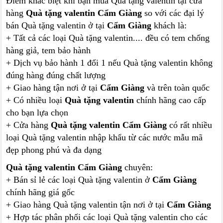
Điểm khác biệt khi bạn mua Quà tặng valentin tại cửa
hàng
Quà tặng valentin Cẩm Giàng
so với các đại lý
bán Quà tặng valentin ở tại
Cẩm Giàng
khách là:
+ Tất cả các loại Quà tặng valentin.... đều có tem chống
hàng giả, tem bảo hành
+ Dịch vụ bảo hành 1 đổi 1 nếu Quà tặng valentin không
đúng hàng đúng chất lượng
+ Giao hàng tận nơi ở tại
Cẩm Giàng
và trên toàn quốc
+ Có nhiều loại
Quà tặng valentin
chính hãng cao cấp
cho bạn lựa chọn
+ Cửa hàng
Quà tặng valentin Cẩm Giàng
có rất nhiều
loại Quà tặng valentin nhập khẩu từ các nước mẫu mã
đẹp phong phú và đa dạng
Quà tặng valentin Cẩm Giàng
chuyên:
+ Bán sỉ lẻ các loại Quà tặng valentin ở
Cẩm Giàng
chính hãng giá gốc
+ Giao hàng Quà tặng valentin tận nơi ở tại
Cẩm Giàng
+ Hợp tác phân phối các loại Quà tặng valentin cho các