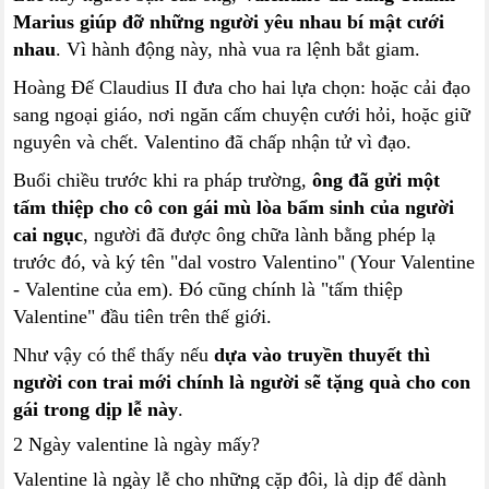
Marius giúp đỡ những người yêu nhau bí mật cưới
nhau
. Vì hành động này, nhà vua ra lệnh bắt giam.
Hoàng Đế Claudius II đưa cho hai lựa chọn: hoặc cải đạo
sang ngoại giáo, nơi ngăn cấm chuyện cưới hỏi, hoặc giữ
nguyên và chết. Valentino đã chấp nhận tử vì đạo.
Buổi chiều trước khi ra pháp trường,
ông đã gửi một
tấm thiệp cho cô con gái mù lòa bẩm sinh của người
cai ngục
, người đã được ông chữa lành bằng phép lạ
trước đó, và ký tên "dal vostro Valentino" (Your Valentine
- Valentine của em). Đó cũng chính là "tấm thiệp
Valentine" đầu tiên trên thế giới.
Như vậy có thể thấy nếu
dựa vào truyền thuyết thì
người con trai mới chính là người sẽ tặng quà cho con
gái trong dịp lễ này
.
2 Ngày valentine là ngày mấy?
Valentine là ngày lễ cho những cặp đôi, là dịp để dành