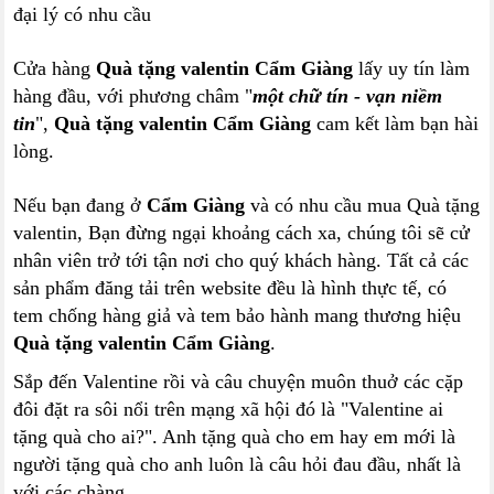
đại lý có nhu cầu
Cửa hàng
Quà tặng valentin Cẩm Giàng
lấy uy tín làm
hàng đầu, với phương châm "
một chữ tín - vạn niềm
tin
",
Quà tặng valentin Cẩm Giàng
cam kết làm bạn hài
lòng.
Nếu bạn đang ở
Cẩm Giàng
và có nhu cầu mua Quà tặng
valentin, Bạn đừng ngại khoảng cách xa, chúng tôi sẽ cử
nhân viên trở tới tận nơi cho quý khách hàng. Tất cả các
sản phẩm đăng tải trên website đều là hình thực tế, có
tem chống hàng giả và tem bảo hành mang thương hiệu
Quà tặng valentin Cẩm Giàng
.
Sắp đến Valentine rồi và câu chuyện muôn thuở các cặp
đôi đặt ra sôi nổi trên mạng xã hội đó là "Valentine ai
tặng quà cho ai?". Anh tặng quà cho em hay em mới là
người tặng quà cho anh luôn là câu hỏi đau đầu, nhất là
với các chàng.