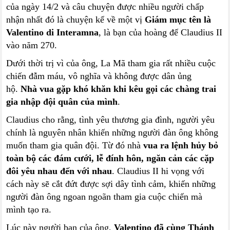
của ngày 14/2 và câu chuyện được nhiều người chấp
nhận nhất đó là chuyện kể về một vị
Giám mục tên là
Valentino di Interamna
, là bạn của hoàng đế Claudius II
vào năm 270.
Dưới thời trị vì của ông, La Mã tham gia rất nhiều cuộc
chiến đẫm máu, vô nghĩa và không được dân ủng
hộ.
Nhà vua gặp khó khăn khi kêu gọi các chàng trai
gia nhập đội quân của mình
.
Claudius cho rằng, tình yêu thương gia đình, người yêu
chính là nguyên nhân khiến những người đàn ông không
muốn tham gia quân đội. Từ đó nhà
vua ra lệnh hủy bỏ
toàn bộ các đám cưới, lễ đính hôn, ngăn cản các cặp
đôi yêu nhau đến với nhau
. Claudius II hi vọng với
cách này sẽ cắt đứt được sợi dây tình cảm, khiến những
người đàn ông ngoan ngoãn tham gia cuộc chiến mà
mình tạo ra.
Lúc này người bạn của ông,
Valentino đã cùng Thánh