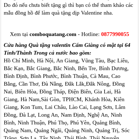
Do đó nếu chưa biết tặng gì thì bạn có thể tham khảo các
mẫu đồng hồ để làm quà tặng dịp Valentine nha.
Xem tại
comboquatang.com
- Hotline:
0877990055
Cửa hàng Quà tặng valentin Cẩm Giàng có mặt tại 64
Tỉnh/Thành Trong cả nước bao gồm:
Hồ Chí Minh, Hà Nội, An Giang, Vũng Tàu, Bạc Liêu,
Bắc Kạn, Bắc Giang, Bắc Ninh, Bến Tre, Bình Dương,
Bình Định, Bình Phước, Bình Thuận, Cà Mau, Cao
Bằng, Cần Thơ, Đà Nẵng, Đắk Lắk,Đắk Nông, Đồng
Nai, Biên Hòa, Đồng Tháp, Điện Biên, Gia Lai, Hà
Giang, Hà Nam,Sài Gòn, TPHCM, Khánh Hòa, Kiên
Giang, Kon Tum, Lai Châu, Lào Cai, Lạng Sơn, Lâm
Đồng, Đà Lạt, Long An, Nam Định, Nghệ An, Ninh
Bình, Ninh Thuận, Phú Thọ, Phú Yên, Quảng Bình,
Quảng Nam, Quảng Ngãi, Quảng Ninh, Quảng Trị, Sóc
Trăng, Sơn La, Tây Ninh, Thái Bình, Thái Nguyên,