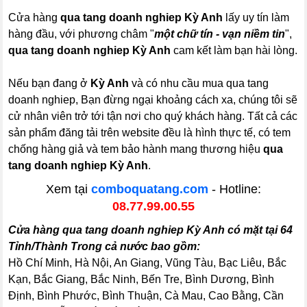
Cửa hàng
qua tang doanh nghiep Kỳ Anh
lấy uy tín làm
hàng đầu, với phương châm "
một chữ tín - vạn niềm tin
",
qua tang doanh nghiep Kỳ Anh
cam kết làm bạn hài lòng.
Nếu bạn đang ở
Kỳ Anh
và có nhu cầu mua qua tang
doanh nghiep, Bạn đừng ngại khoảng cách xa, chúng tôi sẽ
cử nhân viên trở tới tận nơi cho quý khách hàng. Tất cả các
sản phẩm đăng tải trên website đều là hình thực tế, có tem
chống hàng giả và tem bảo hành mang thương hiệu
qua
tang doanh nghiep Kỳ Anh
.
Xem tại
comboquatang.com
- Hotline:
08.77.99.00.55
Cửa hàng qua tang doanh nghiep Kỳ Anh có mặt tại 64
Tỉnh/Thành Trong cả nước bao gồm:
Hồ Chí Minh, Hà Nội, An Giang, Vũng Tàu, Bạc Liêu, Bắc
Kạn, Bắc Giang, Bắc Ninh, Bến Tre, Bình Dương, Bình
Định, Bình Phước, Bình Thuận, Cà Mau, Cao Bằng, Cần