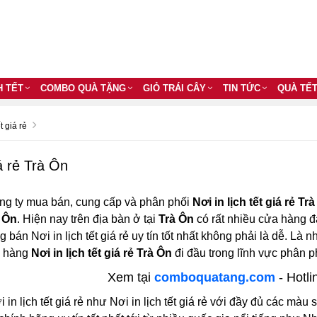
H TẾT
COMBO QUÀ TẶNG
GIỎ TRÁI CÂY
TIN TỨC
QUÀ TẾ
t giá rẻ
iá rẻ Trà Ôn
ng ty mua bán, cung cấp và phân phối
Nơi in lịch tết giá rẻ Tr
à Ôn
. Hiện nay trên địa bàn ở tại
Trà Ôn
có rất nhiều cửa hàng đại
bán Nơi in lịch tết giá rẻ uy tín tốt nhất không phải là dễ. Là n
a hàng
Nơi in lịch tết giá rẻ Trà Ôn
đi đầu trong lĩnh vực phân phố
Xem tại
comboquatang.com
- Hotli
 in lịch tết giá rẻ như Nơi in lịch tết giá rẻ với đầy đủ các màu