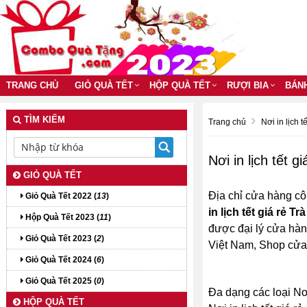
TRANG CHỦ
GIỎ QUÀ TẾT
HỘP QUÀ TẾT
RƯỢI BIA
BÁN
TÌM KIẾM
Trang chủ
Nơi in lịch tế
Nơi in lịch tết g
GIỎ QUÀ TẾT
Địa chỉ cửa hàng cô
Giỏ Quà Tết 2022 (
13
)
in lịch tết giá rẻ Tr
Hộp Quà Tết 2023 (
11
)
được đại lý cửa hàng 
Giỏ Quà Tết 2023 (
2
)
Việt Nam, Shop cử
Giỏ Quà Tết 2024 (
6
)
Giỏ Quà Tết 2025 (
0
)
Đa dạng các loại Nơi
HỘP QUÀ TẾT