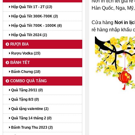
Nơi in lịch tết giá 
Hộp Quà Tết 1T - 2T (
13
)
Hàn Quốc, Nga, Mỹ, P
Hộp Quà Tết 300K-700K (
3
)
Cửa hàng
Nơi in lị
Hộp Quà Tết 700K - 1000K (
6
)
rẻ hàng nhập khẩu c
Hộp Quà Tết 2024 (
1
)
RƯỢI BIA
Rượu Vodka (
15
)
BÁNH TẾT
Bánh Chưng (
18
)
COMBO QUÀ TẶNG
Quà Tặng 20/11 (
0
)
Quà Tặng 8/3 (
0
)
Quà tặng valentine (
1
)
Quà Tặng 14 tháng 2 (
0
)
Bánh Trung Thu 2023 (
3
)