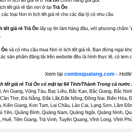
ơi in lịch tết giá rẻ ở
Trà Ôn
chính hãng giá gốc
ch tết giá rẻ tận nơi ở tại
Trà Ôn
ác loại Nơi in lịch tết giá rẻ cho các đại lý có nhu cầu
ch tết giá rẻ Trà Ôn
lấy uy tín làm hàng đầu, với phương châm "
.
à Ôn
và có nhu cầu mua Nơi in lịch tết giá rẻ, Bạn đừng ngại kho
các sản phẩm đăng tải trên website đều là hình thực tế, có t
Xem tại
comboquatang.com
- Hotli
ch tết giá rẻ Trà Ôn có mặt tại 64 Tỉnh/Thành Trong cả nướ
, An Giang, Vũng Tàu, Bạc Liêu, Bắc Kạn, Bắc Giang, Bắc Nin
Cần Thơ, Đà Nẵng, Đắk Lắk,Đắk Nông, Đồng Nai, Biên Hòa, Đồ
Kiên Giang, Kon Tum, Lai Châu, Lào Cai, Lạng Sơn, Lâm Đồng
ú Yên, Quảng Bình, Quảng Nam, Quảng Ngãi, Quảng Ninh, Quảng
Huế, Tiền Giang, Trà Vinh, Tuyên Quang, Vĩnh Long, Vĩnh Phúc