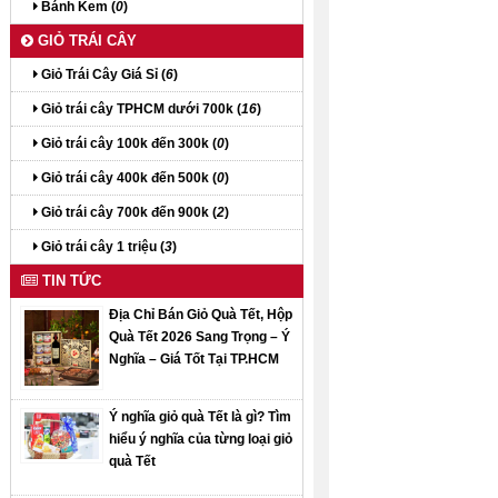
Bánh Kem (
0
)
GIỎ TRÁI CÂY
Giỏ Trái Cây Giá Sỉ (
6
)
Giỏ trái cây TPHCM dưới 700k (
16
)
Giỏ trái cây 100k đến 300k (
0
)
Giỏ trái cây 400k đến 500k (
0
)
Giỏ trái cây 700k đến 900k (
2
)
Giỏ trái cây 1 triệu (
3
)
TIN TỨC
Địa Chỉ Bán Giỏ Quà Tết, Hộp
Quà Tết 2026 Sang Trọng – Ý
Nghĩa – Giá Tốt Tại TP.HCM
Ý nghĩa giỏ quà Tết là gì? Tìm
hiểu ý nghĩa của từng loại giỏ
quà Tết