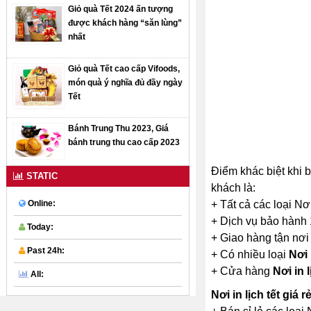
Giỏ quà Tết 2024 ấn tượng
được khách hàng “săn lùng”
nhất
Giỏ quà Tết cao cấp Vifoods,
món quà ý nghĩa đủ đầy ngày
Tết
Bánh Trung Thu 2023, Giá
bánh trung thu cao cấp 2023
Điểm khác biệt khi b
STATIC
khách là:
+ Tất cả các loại Nơi
Online:
+ Dịch vụ bảo hành 1
Today:
+ Giao hàng tận nơi
Past 24h:
+ Có nhiều loại
Nơi 
+ Cửa hàng
Nơi in l
All:
Nơi in lịch tết giá 