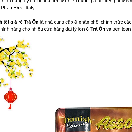
rẻ chính hãng uy tín tốt nhất tới từ nhiều quốc gia nổi tiếng như
háp, Đức, Italy.....
ch tết giá rẻ Trà Ôn
là nhà cung cấp & phân phối chính thức các loạ
hính hãng cho nhiều cửa hàng đại lý lớn ở
Trà Ôn
và trên toàn 