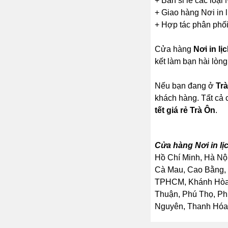
+ Bán sỉ lẻ các loại N
+ Giao hàng Nơi in lị
+ Hợp tác phân phối c
Cửa hàng
Nơi in lị
kết làm bạn hài lòng
Nếu bạn đang ở
Tr
khách hàng. Tất cả 
tết giá rẻ Trà Ôn
.
Cửa hàng Nơi in lị
Hồ Chí Minh, Hà Nội
Cà Mau, Cao Bằng, 
TPHCM, Khánh Hòa, 
Thuận, Phú Thọ, Ph
Nguyên, Thanh Hóa, 