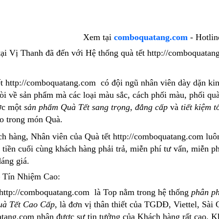
Xem tại
comboquatang.com
- Hotlin
tại Vị Thanh đã đến với Hệ thống quà tết http://comboquatan
ết http://comboquatang.com có đội ngũ nhân viên dày dặn k
òi về sản phẩm mà các loại màu sắc, cách phối màu, phối qu
ợc một
sản phẩm Quà Tết sang trọng
,
đẳng cấp
và
tiết kiệm t
ao trong món Quà.
h hàng, Nhân viên của Quà tết http://comboquatang.com luôn 
ố tiền cuối cùng khách hàng phải trả, miễn phí tư vấn, miễn
áng giá.
 Tín Nhiệm Cao:
http://comboquatang.com là Top nằm trong hệ thống
phân ph
à Tết Cao Cấp
, là đơn vị thân thiết của TGDĐ, Viettel, Sà
atang.com nhận được sự tin tưởng của Khách hàng rất cao. 