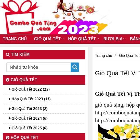
TRANG CHỦ
GIỎ QUÀ TẾT
HỘP QUÀ TẾT
RƯỢI BIA
BÁN
TÌM KIẾM
Trang chủ
Giỏ Quà Tết
Giỏ Quà Tết Vị
GIỎ QUÀ TẾT
Giỏ Quà Tết 2022 (
13
)
Giỏ Quà Tết Vị T
Hộp Quà Tết 2023 (
11
)
giỏ quà tặng, hộp q
Giỏ Quà Tết 2023 (
2
)
http://comboquatan
Giỏ Quà Tết 2024 (
6
)
http://comboquata
Giỏ Quà Tết 2025 (
0
)
HỘP QUÀ TẾT