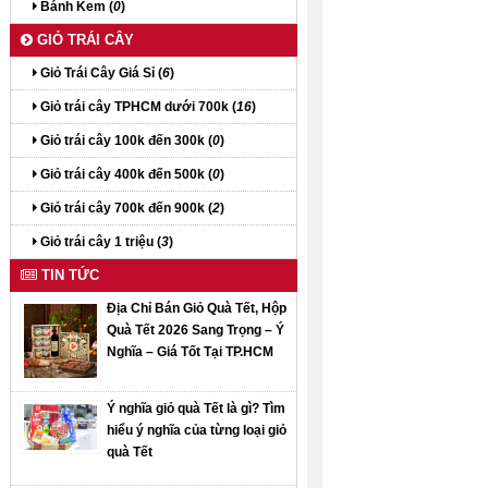
Bánh Kem (
0
)
GIỎ TRÁI CÂY
Giỏ Trái Cây Giá Sỉ (
6
)
Giỏ trái cây TPHCM dưới 700k (
16
)
Giỏ trái cây 100k đến 300k (
0
)
Giỏ trái cây 400k đến 500k (
0
)
Giỏ trái cây 700k đến 900k (
2
)
Giỏ trái cây 1 triệu (
3
)
TIN TỨC
Địa Chỉ Bán Giỏ Quà Tết, Hộp
Quà Tết 2026 Sang Trọng – Ý
Nghĩa – Giá Tốt Tại TP.HCM
Ý nghĩa giỏ quà Tết là gì? Tìm
hiểu ý nghĩa của từng loại giỏ
quà Tết