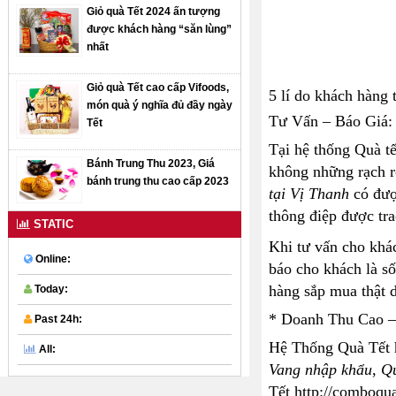
Giỏ quà Tết 2024 ấn tượng
được khách hàng “săn lùng”
nhất
Giỏ quà Tết cao cấp Vifoods,
5 lí do khách hàng 
món quà ý nghĩa đủ đầy ngày
Tư Vấn – Báo Giá:
Tết
Tại hệ thống Quà t
Bánh Trung Thu 2023, Giá
không những rạch r
bánh trung thu cao cấp 2023
tại Vị Thanh
có đư
thông điệp được tr
STATIC
Khi tư vấn cho khác
Online:
báo cho khách là s
hàng sắp mua thật d
Today:
* Doanh Thu Cao –
Past 24h:
Hệ Thống Quà Tết 
All:
Vang nhập khẩu
,
Qu
Tết http://comboqu