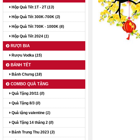
Hộp Quà Tết 1T - 2T (
13
)
Hộp Quà Tết 300K-700K (
3
)
Hộp Quà Tết 700K - 1000K (
6
)
Hộp Quà Tết 2024 (
1
)
RƯỢI BIA
Rượu Vodka (
15
)
BÁNH TẾT
Bánh Chưng (
18
)
COMBO QUÀ TẶNG
Quà Tặng 20/11 (
0
)
Quà Tặng 8/3 (
0
)
Quà tặng valentine (
1
)
Quà Tặng 14 tháng 2 (
0
)
Bánh Trung Thu 2023 (
3
)