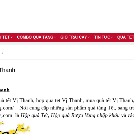
H TẾT
COMBO QUÀ TẶNG
GIỎ TRÁI CÂY
TIN TỨC
QUÀ TẾ
 Thanh
hanh
uà tết Vị Thanh, hop qua tet Vị Thanh, mua quà tết Vị Thanh,
g.com/ – Nơi cung cấp những sản phẩm quà tặng Tết, sang tr
ng.com là
Hộp quà Tết
,
Hộp quà Rượu Vang nhập khẩu
và cá