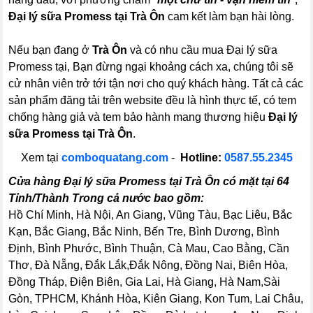
Đại lý sữa Promess tại Trà Ôn
cam kết làm bạn hài lòng.
Nếu bạn đang ở
Trà Ôn
và có nhu cầu mua Đại lý sữa
Promess tại, Bạn đừng ngại khoảng cách xa, chúng tôi sẽ
cử nhân viên trở tới tận nơi cho quý khách hàng. Tất cả các
sản phẩm đăng tải trên website đều là hình thực tế, có tem
chống hàng giả và tem bảo hành mang thương hiệu
Đại lý
sữa Promess tại Trà Ôn
.
Xem tại
comboquatang.com
-
Hotline:
0587.55.2345
Cửa hàng Đại lý sữa Promess tại Trà Ôn có mặt tại 64
Tỉnh/Thành Trong cả nước bao gồm:
Hồ Chí Minh, Hà Nội, An Giang, Vũng Tàu, Bạc Liêu, Bắc
Kạn, Bắc Giang, Bắc Ninh, Bến Tre, Bình Dương, Bình
Định, Bình Phước, Bình Thuận, Cà Mau, Cao Bằng, Cần
Thơ, Đà Nẵng, Đắk Lắk,Đắk Nông, Đồng Nai, Biên Hòa,
Đồng Tháp, Điện Biên, Gia Lai, Hà Giang, Hà Nam,Sài
Gòn, TPHCM, Khánh Hòa, Kiên Giang, Kon Tum, Lai Châu,