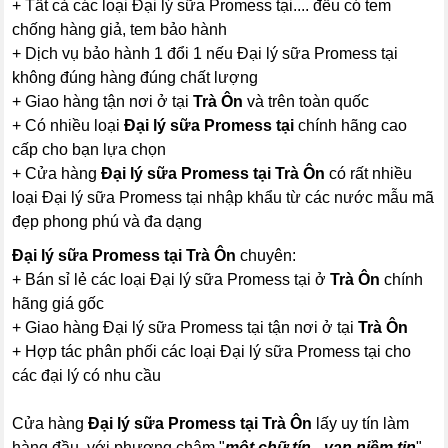
+ Tất cả các loại Đại lý sữa Promess tại.... đều có tem
chống hàng giả, tem bảo hành
+ Dịch vụ bảo hành 1 đổi 1 nếu Đại lý sữa Promess tại
không đúng hàng đúng chất lượng
+ Giao hàng tận nơi ở tại
Trà Ôn
và trên toàn quốc
+ Có nhiều loại
Đại lý sữa Promess tại
chính hãng cao
cấp cho bạn lựa chọn
+ Cửa hàng
Đại lý sữa Promess tại Trà Ôn
có rất nhiều
loại Đại lý sữa Promess tại nhập khẩu từ các nước mẫu mã
đẹp phong phú và đa dạng
Đại lý sữa Promess tại Trà Ôn
chuyên:
+ Bán sỉ lẻ các loại Đại lý sữa Promess tại ở
Trà Ôn
chính
hãng giá gốc
+ Giao hàng Đại lý sữa Promess tại tận nơi ở tại
Trà Ôn
+ Hợp tác phân phối các loại Đại lý sữa Promess tại cho
các đại lý có nhu cầu
Cửa hàng
Đại lý sữa Promess tại Trà Ôn
lấy uy tín làm
hàng đầu, với phương châm "
một chữ tín - vạn niềm tin
",