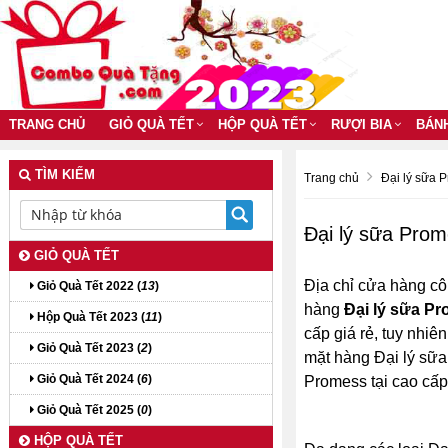
TRANG CHỦ
GIỎ QUÀ TẾT
HỘP QUÀ TẾT
RƯỢI BIA
BÁN
TÌM KIẾM
Trang chủ
Đại lý sữa P
Đại lý sữa Prom
GIỎ QUÀ TẾT
Địa chỉ cửa hàng cô
Giỏ Quà Tết 2022 (
13
)
hàng
Đại lý sữa Pr
Hộp Quà Tết 2023 (
11
)
cấp giá rẻ, tuy nhiê
Giỏ Quà Tết 2023 (
2
)
mặt hàng Đại lý sữa
Giỏ Quà Tết 2024 (
6
)
Promess tại cao cấp
Giỏ Quà Tết 2025 (
0
)
HỘP QUÀ TẾT