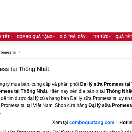
H TẾT
COMBO QUÀ TẶNG
GIỎ TRÁI CÂY
TIN TỨC
QUÀ TẾ
romess tại
ess tại Thống Nhất
ng ty mua bán, cung cấp và phân phối
Đại lý sữa Promess tại
omess tại Thống Nhất
. Hiện nay trên địa bàn ở tại
Thống Nhấ
n để tìm được đại lý cửa hàng bán Đại lý sữa Promess tại uy tín
 Promess tại tại Việt Nam, Shop cửa hàng
Đại lý sữa Promess
.
Xem tại
comboquatang.com
-
Hotli