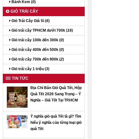
Bánh Kem (
0
)
GIỎ TRÁI CÂY
Giỏ Trái Cây Giá Sỉ (
6
)
Giỏ trái cây TPHCM dưới 700k (
16
)
Giỏ trái cây 100k đến 300k (
0
)
Giỏ trái cây 400k đến 500k (
0
)
Giỏ trái cây 700k đến 900k (
2
)
Giỏ trái cây 1 triệu (
3
)
TIN TỨC
Địa Chỉ Bán Giỏ Quà Tết, Hộp
Quà Tết 2026 Sang Trọng – Ý
Nghĩa – Giá Tốt Tại TP.HCM
Ý nghĩa giỏ quà Tết là gì? Tìm
hiểu ý nghĩa của từng loại giỏ
quà Tết