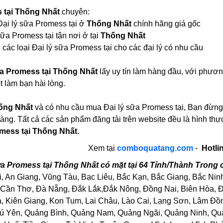
s tại Thống Nhất
chuyên:
 Đại lý sữa Promess tại ở
Thống Nhất
chính hãng giá gốc
ữa Promess tại tận nơi ở tại
Thống Nhất
các loại Đại lý sữa Promess tại cho các đại lý có nhu cầu
ữa Promess tại Thống Nhất
lấy uy tín làm hàng đầu, với phươ
 làm bạn hài lòng.
ống Nhất
và có nhu cầu mua Đại lý sữa Promess tại, Bạn đừng n
àng. Tất cả các sản phẩm đăng tải trên website đều là hình th
omess tại Thống Nhất
.
Xem tại
comboquatang.com
-
Hotli
ữa Promess tại Thống Nhất có mặt tại 64 Tỉnh/Thành Trong
, An Giang, Vũng Tàu, Bạc Liêu, Bắc Kạn, Bắc Giang, Bắc Nin
Cần Thơ, Đà Nẵng, Đắk Lắk,Đắk Nông, Đồng Nai, Biên Hòa, Đồ
Kiên Giang, Kon Tum, Lai Châu, Lào Cai, Lạng Sơn, Lâm Đồng
ú Yên, Quảng Bình, Quảng Nam, Quảng Ngãi, Quảng Ninh, Quảng