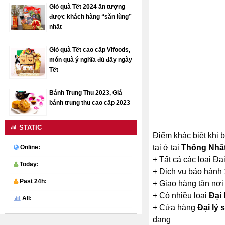
Giỏ quà Tết 2024 ấn tượng
được khách hàng “săn lùng”
nhất
Giỏ quà Tết cao cấp Vifoods,
món quà ý nghĩa đủ đầy ngày
Tết
Bánh Trung Thu 2023, Giá
bánh trung thu cao cấp 2023
STATIC
Điểm khác biệt khi 
tại ở tại
Thống Nhấ
Online:
+ Tất cả các loại Đạ
Today:
+ Dịch vụ bảo hành 
Past 24h:
+ Giao hàng tận nơi
+ Có nhiều loại
Đại 
All:
+ Cửa hàng
Đại lý
dạng