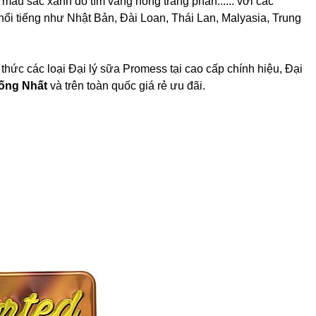
màu sắc xanh đỏ tím vàng hồng trắng phấn...... với các
 nổi tiếng như Nhật Bản, Đài Loan, Thái Lan, Malyasia, Trung
thức các loại Đại lý sữa Promess tại cao cấp chính hiệu, Đại
ống Nhất
và trên toàn quốc giá rẻ ưu đãi.