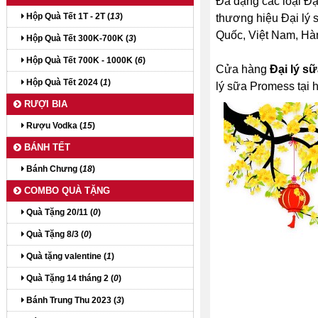
Đa dạng các loại Đại
Hộp Quà Tết 1T - 2T (
13
)
thương hiệu Đại lý s
Quốc, Việt Nam, Hàn 
Hộp Quà Tết 300K-700K (
3
)
Hộp Quà Tết 700K - 1000K (
6
)
Cửa hàng
Đại lý s
Hộp Quà Tết 2024 (
1
)
lý sữa Promess tại 
RƯỢI BIA
Rượu Vodka (
15
)
BÁNH TẾT
Bánh Chưng (
18
)
COMBO QUÀ TẶNG
Quà Tặng 20/11 (
0
)
Quà Tặng 8/3 (
0
)
Quà tặng valentine (
1
)
Quà Tặng 14 tháng 2 (
0
)
Bánh Trung Thu 2023 (
3
)