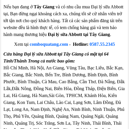
Nếu bạn đang ở
Tây Giang
và có nhu cầu mua Đại lý sữa Abbott
tại, Bạn đừng ngại khoảng cách xa, chúng tôi sẽ cử nhân viên trở
tới tận nơi cho quý khách hàng. Tất cả các sản phẩm đăng tải trên
website đều là hình thực tế, có tem chống hàng giả và tem bảo
hành mang thương hiệu
Đại lý sữa Abbott tại Tây Giang
.
Xem tại
comboquatang.com
-
Hotline:
0587.55.2345
Cửa hàng Đại lý sữa Abbott tại Tây Giang có mặt tại 64
Tỉnh/Thành Trong cả nước bao gồm:
Hồ Chí Minh, Hà Nội, An Giang, Vũng Tàu, Bạc Liêu, Bắc Kạn,
Bắc Giang, Bắc Ninh, Bến Tre, Bình Dương, Bình Định, Bình
Phước, Bình Thuận, Cà Mau, Cao Bằng, Cần Thơ, Đà Nẵng, Đắk
Lắk,Đắk Nông, Đồng Nai, Biên Hòa, Đồng Tháp, Điện Biên, Gia
Lai, Hà Giang, Hà Nam,Sài Gòn, TPHCM, Khánh Hòa, Kiên
Giang, Kon Tum, Lai Châu, Lào Cai, Lạng Sơn, Lâm Đồng, Đà
Lạt, Long An, Nam Định, Nghệ An, Ninh Bình, Ninh Thuận, Phú
Thọ, Phú Yên, Quảng Bình, Quảng Nam, Quảng Ngãi, Quảng
Ninh, Quảng Trị, Sóc Trăng, Sơn La, Tây Ninh, Thái Bình, Thái