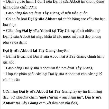
+ Dịch vụ bảo hành 1 đổi 1 nếu Đại lý sữa Abbott tại không đúng
hàng đúng chất lượng
+ Giao hàng tận nơi ở tại
Tây Giang
và trên toàn quốc
+ Có nhiều loại
Đại lý sữa Abbott tại
chính hãng cao cấp cho bạn
lựa chọn
+ Cửa hàng
Đại lý sữa Abbott tại Tây Giang
có rất nhiều loại
Đại lý sữa Abbott tại nhập khẩu từ các nước mẫu mã đẹp phong
phú và đa dạng
Đại lý sữa Abbott tại Tây Giang
chuyên:
+ Bán sỉ lẻ các loại Đại lý sữa Abbott tại ở
Tây Giang
chính hãng
giá gốc
+ Giao hàng Đại lý sữa Abbott tại tận nơi ở tại
Tây Giang
+ Hợp tác phân phối các loại Đại lý sữa Abbott tại cho các đại lý
có nhu cầu
Cửa hàng
Đại lý sữa Abbott tại Tây Giang
lấy uy tín làm hàng
đầu, với phương châm "
một chữ tín - vạn niềm tin
",
Đại lý sữa
Abbott tại Tây Giang
cam kết làm bạn hài lòng.