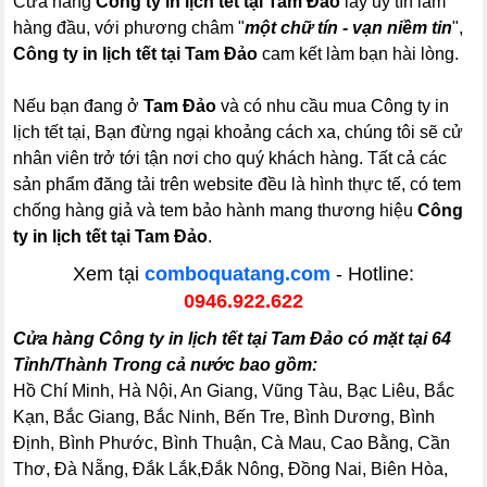
Cửa hàng
Công ty in lịch tết tại Tam Đảo
lấy uy tín làm
hàng đầu, với phương châm "
một chữ tín - vạn niềm tin
",
Công ty in lịch tết tại Tam Đảo
cam kết làm bạn hài lòng.
Nếu bạn đang ở
Tam Đảo
và có nhu cầu mua Công ty in
lịch tết tại, Bạn đừng ngại khoảng cách xa, chúng tôi sẽ cử
nhân viên trở tới tận nơi cho quý khách hàng. Tất cả các
sản phẩm đăng tải trên website đều là hình thực tế, có tem
chống hàng giả và tem bảo hành mang thương hiệu
Công
ty in lịch tết tại Tam Đảo
.
Xem tại
comboquatang.com
- Hotline:
0946.922.622
Cửa hàng Công ty in lịch tết tại Tam Đảo có mặt tại 64
Tỉnh/Thành Trong cả nước bao gồm:
Hồ Chí Minh, Hà Nội, An Giang, Vũng Tàu, Bạc Liêu, Bắc
Kạn, Bắc Giang, Bắc Ninh, Bến Tre, Bình Dương, Bình
Định, Bình Phước, Bình Thuận, Cà Mau, Cao Bằng, Cần
Thơ, Đà Nẵng, Đắk Lắk,Đắk Nông, Đồng Nai, Biên Hòa,