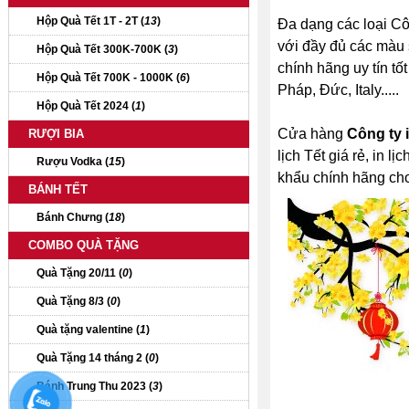
Hộp Quà Tết 1T - 2T (
13
)
Đa dạng các loại Công
với đầy đủ các màu s
Hộp Quà Tết 300K-700K (
3
)
chính hãng uy tín tố
Hộp Quà Tết 700K - 1000K (
6
)
Pháp, Đức, Italy.....
Hộp Quà Tết 2024 (
1
)
Cửa hàng
Công ty i
RƯỢI BIA
lịch Tết giá rẻ, in l
Rượu Vodka (
15
)
khẩu chính hãng cho
BÁNH TẾT
Bánh Chưng (
18
)
COMBO QUÀ TẶNG
Quà Tặng 20/11 (
0
)
Quà Tặng 8/3 (
0
)
Quà tặng valentine (
1
)
Quà Tặng 14 tháng 2 (
0
)
Bánh Trung Thu 2023 (
3
)