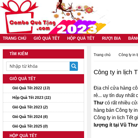
TRANG CHỦ
GIỎ QUÀ TẾT
HỘP QUÀ TẾT
RƯỢI BIA
BÁN
TÌM KIẾM
Trang chủ
Công ty in l
Công ty in lịch T
GIỎ QUÀ TẾT
Địa chỉ cửa hàng cô
Giỏ Quà Tết 2022 (
13
)
rẻ... uy tín duy nhấ
Hộp Quà Tết 2023 (
11
)
Thư
có rất nhiều cửa
Giỏ Quà Tết 2023 (
2
)
hàng bán Công ty in 
Giỏ Quà Tết 2024 (
6
)
Công ty in lịch Tết g
lượng ít tại Vũ Thư
Giỏ Quà Tết 2025 (
0
)
HỘP QUÀ TẾT