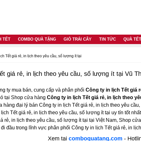
H TẾT
COMBO QUÀ TẶNG
GIỎ TRÁI CÂY
TIN TỨC
QUÀ TẾ
ịch Tết giá rẻ, in lịch theo yêu cầu, số lượng ít tại
ết giá rẻ, in lịch theo yêu cầu, số lượng ít tại Vũ T
ng ty mua bán, cung cấp và phân phối
Công ty in lịch Tết giá 
t có tại Shop cửa hàng
Công ty in lịch Tết giá rẻ, in lịch theo y
 hàng đại lý bán Công ty in lịch Tết giá rẻ, in lịch theo yêu cầu,
lịch Tết giá rẻ, in lịch theo yêu cầu, số lượng ít tại uy tín tốt 
iá rẻ, in lịch theo yêu cầu, số lượng ít tại tại Việt Nam, Shop c
đi đầu trong lĩnh vực phân phối Công ty in lịch Tết giá rẻ, in lịc
Xem tại
comboquatang.com
- Hotli