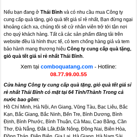
Nếu bạn đang ở
Thái Bình
và có nhu cầu mua Công ty
cung cấp quà tặng, giỏ quà tết giá sỉ rẻ nhất, Bạn đừng ngại
khoảng cách xa, chúng tôi sẽ cử nhân viên trở tới tận nơi
cho quý khách hàng. Tất cả các sản phẩm đăng tải trên
website đều là hình thực tế, có tem chống hàng giả và tem
bảo hành mang thương hiệu
Công ty cung cấp quà tặng,
giỏ quà tết giá sỉ rẻ nhất Thái Bình
.
Xem tại
comboquatang.com
- Hotline:
08.77.99.00.55
Cửa hàng Công ty cung cấp quà tặng, giỏ quà tết giá sỉ
rẻ nhất Thái Bình có mặt tại 64 Tỉnh/Thành Trong cả
nước bao gồm:
Hồ Chí Minh, Hà Nội, An Giang, Vũng Tàu, Bạc Liêu, Bắc
Kạn, Bắc Giang, Bắc Ninh, Bến Tre, Bình Dương, Bình
Định, Bình Phước, Bình Thuận, Cà Mau, Cao Bằng, Cần
Thơ, Đà Nẵng, Đắk Lắk,Đắk Nông, Đồng Nai, Biên Hòa,
Đồng Tháp, Điện Biên, Gia Lai, Hà Giang, Hà Nam,Sài