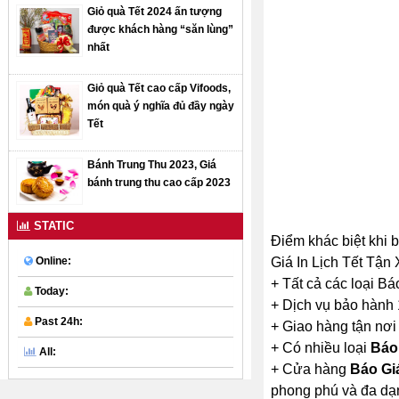
Giỏ quà Tết 2024 ấn tượng
được khách hàng “săn lùng”
nhất
Giỏ quà Tết cao cấp Vifoods,
món quà ý nghĩa đủ đầy ngày
Tết
Bánh Trung Thu 2023, Giá
bánh trung thu cao cấp 2023
STATIC
Điểm khác biệt khi 
Giá In Lịch Tết Tận
Online:
+ Tất cả các loại B
Today:
+ Dịch vụ bảo hành 
Past 24h:
+ Giao hàng tận nơi
+ Có nhiều loại
Báo 
All:
+ Cửa hàng
Báo Gi
phong phú và đa dạ