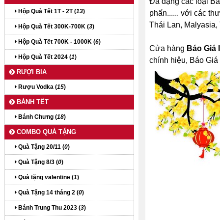
Đa dạng các loại Bá
Hộp Quà Tết 1T - 2T (
13
)
phấn...... với các t
Thái Lan, Malyasia, 
Hộp Quà Tết 300K-700K (
3
)
Hộp Quà Tết 700K - 1000K (
6
)
Cửa hàng
Báo Giá 
Hộp Quà Tết 2024 (
1
)
chính hiệu, Báo Giá
RƯỢI BIA
Rượu Vodka (
15
)
BÁNH TẾT
Bánh Chưng (
18
)
COMBO QUÀ TẶNG
Quà Tặng 20/11 (
0
)
Quà Tặng 8/3 (
0
)
Quà tặng valentine (
1
)
Quà Tặng 14 tháng 2 (
0
)
Bánh Trung Thu 2023 (
3
)