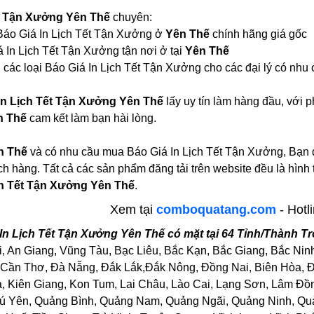
ết Tận Xưởng Yên Thế
chuyên:
i Báo Giá In Lịch Tết Tận Xưởng ở
Yên Thế
chính hãng giá gốc
 In Lịch Tết Tận Xưởng tận nơi ở tại
Yên Thế
 các loại Báo Giá In Lịch Tết Tận Xưởng cho các đại lý có nhu 
In Lịch Tết Tận Xưởng Yên Thế
lấy uy tín làm hàng đầu, với
n Thế
cam kết làm bạn hài lòng.
n Thế
và có nhu cầu mua Báo Giá In Lịch Tết Tận Xưởng, Bạn đừ
ch hàng. Tất cả các sản phẩm đăng tải trên website đều là hìn
ch Tết Tận Xưởng Yên Thế
.
Xem tại
comboquatang.com
- Hotl
In Lịch Tết Tận Xưởng Yên Thế có mặt tại 64 Tỉnh/Thành T
, An Giang, Vũng Tàu, Bạc Liêu, Bắc Kạn, Bắc Giang, Bắc Nin
Cần Thơ, Đà Nẵng, Đắk Lắk,Đắk Nông, Đồng Nai, Biên Hòa, Đồ
Kiên Giang, Kon Tum, Lai Châu, Lào Cai, Lạng Sơn, Lâm Đồng
ú Yên, Quảng Bình, Quảng Nam, Quảng Ngãi, Quảng Ninh, Quảng