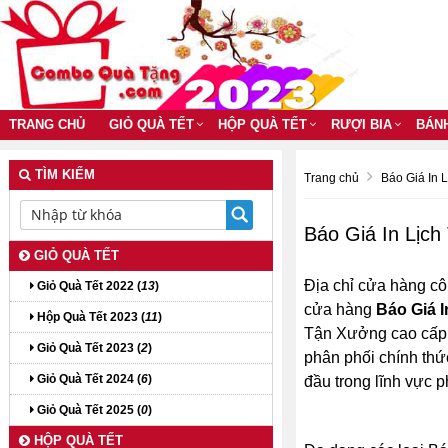
TRANG CHỦ
GIỎ QUÀ TẾT
HỘP QUÀ TẾT
RƯỢI BIA
BÁN
TÌM KIẾM
Trang chủ
Báo Giá In 
Báo Giá In Lịc
GIỎ QUÀ TẾT
Địa chỉ cửa hàng cô
Giỏ Quà Tết 2022 (
13
)
cửa hàng
Báo Giá 
Hộp Quà Tết 2023 (
11
)
Tận Xưởng cao cấp g
Giỏ Quà Tết 2023 (
2
)
phân phối chính thứ
Giỏ Quà Tết 2024 (
6
)
đầu trong lĩnh vực 
Giỏ Quà Tết 2025 (
0
)
HỘP QUÀ TẾT