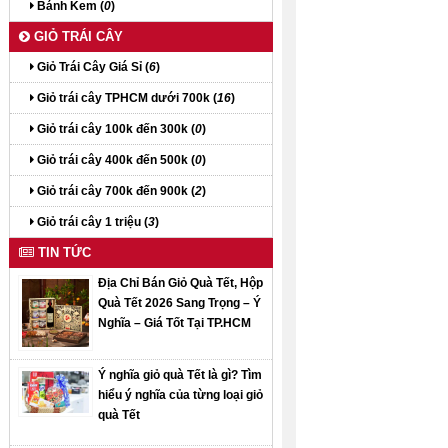
Bánh Kem (
0
)
GIỎ TRÁI CÂY
Giỏ Trái Cây Giá Sỉ (
6
)
Giỏ trái cây TPHCM dưới 700k (
16
)
Giỏ trái cây 100k đến 300k (
0
)
Giỏ trái cây 400k đến 500k (
0
)
Giỏ trái cây 700k đến 900k (
2
)
Giỏ trái cây 1 triệu (
3
)
TIN TỨC
Địa Chỉ Bán Giỏ Quà Tết, Hộp
Quà Tết 2026 Sang Trọng – Ý
Nghĩa – Giá Tốt Tại TP.HCM
Ý nghĩa giỏ quà Tết là gì? Tìm
hiểu ý nghĩa của từng loại giỏ
quà Tết