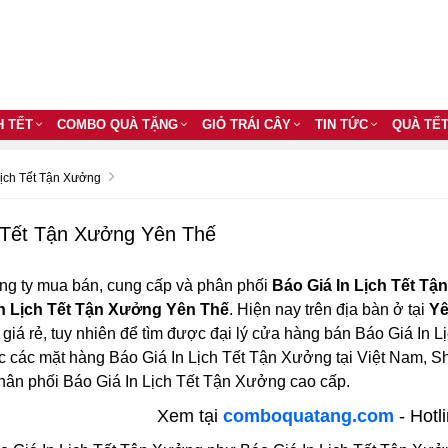
H TẾT
COMBO QUÀ TẶNG
GIỎ TRÁI CÂY
TIN TỨC
QUÀ TẾ
Lịch Tết Tận Xưởng
h Tết Tận Xưởng Yên Thế
ng ty mua bán, cung cấp và phân phối
Báo Giá In Lịch Tết T
In Lịch Tết Tận Xưởng Yên Thế
. Hiện nay trên địa bàn ở tại
Yê
iá rẻ, tuy nhiên để tìm được đại lý cửa hàng bán Báo Giá In Lị
c các mặt hàng Báo Giá In Lịch Tết Tận Xưởng tại Việt Nam, 
phân phối Báo Giá In Lịch Tết Tận Xưởng cao cấp.
Xem tại
comboquatang.com
- Hotl