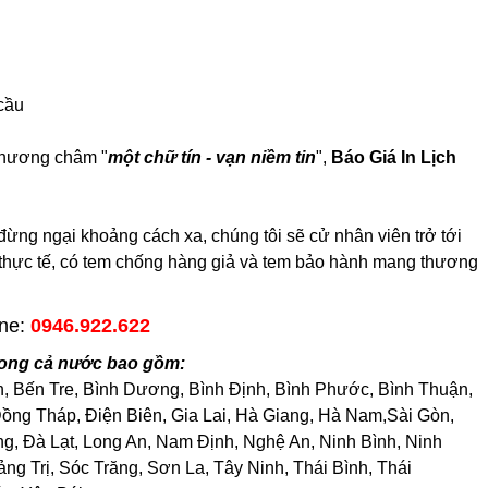
cầu
 phương châm "
một chữ tín - vạn niềm tin
",
Báo Giá In Lịch
ng ngại khoảng cách xa, chúng tôi sẽ cử nhân viên trở tới
h thực tế, có tem chống hàng giả và tem bảo hành mang thương
ine:
0946.922.622
rong cả nước bao gồm:
h, Bến Tre, Bình Dương, Bình Định, Bình Phước, Bình Thuận,
ng Tháp, Điện Biên, Gia Lai, Hà Giang, Hà Nam,Sài Gòn,
, Đà Lạt, Long An, Nam Định, Nghệ An, Ninh Bình, Ninh
 Trị, Sóc Trăng, Sơn La, Tây Ninh, Thái Bình, Thái