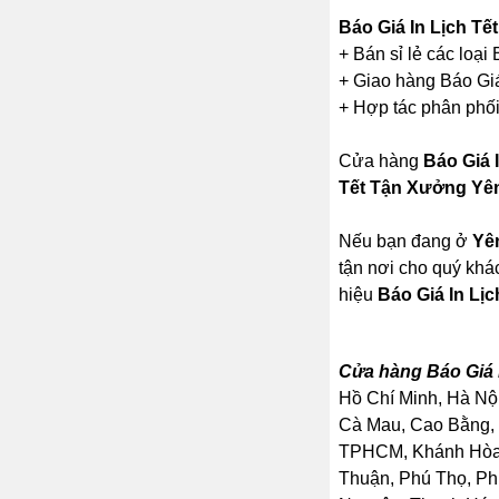
Báo Giá In Lịch T
+ Bán sỉ lẻ các loạ
+ Giao hàng Báo Giá
+ Hợp tác phân phối
Cửa hàng
Báo Giá 
Tết Tận Xưởng Yê
Nếu bạn đang ở
Yê
tận nơi cho quý khá
hiệu
Báo Giá In Lị
Cửa hàng Báo Giá 
Hồ Chí Minh, Hà Nội
Cà Mau, Cao Bằng, 
TPHCM, Khánh Hòa, 
Thuận, Phú Thọ, Ph