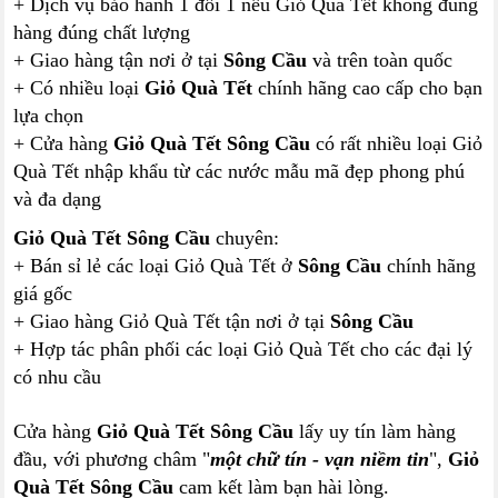
+ Dịch vụ bảo hành 1 đổi 1 nếu Giỏ Quà Tết không đúng
hàng đúng chất lượng
+ Giao hàng tận nơi ở tại
Sông Cầu
và trên toàn quốc
+ Có nhiều loại
Giỏ Quà Tết
chính hãng cao cấp cho bạn
lựa chọn
+ Cửa hàng
Giỏ Quà Tết Sông Cầu
có rất nhiều loại Giỏ
Quà Tết nhập khẩu từ các nước mẫu mã đẹp phong phú
và đa dạng
Giỏ Quà Tết Sông Cầu
chuyên:
+ Bán sỉ lẻ các loại Giỏ Quà Tết ở
Sông Cầu
chính hãng
giá gốc
+ Giao hàng Giỏ Quà Tết tận nơi ở tại
Sông Cầu
+ Hợp tác phân phối các loại Giỏ Quà Tết cho các đại lý
có nhu cầu
Cửa hàng
Giỏ Quà Tết Sông Cầu
lấy uy tín làm hàng
đầu, với phương châm "
một chữ tín - vạn niềm tin
",
Giỏ
Quà Tết Sông Cầu
cam kết làm bạn hài lòng.